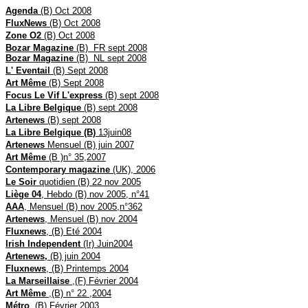
Agenda
(B) Oct 2008
FluxNews
(B) Oct 2008
Zone O2
(B) Oct 2008
Bozar Magazine
(B)
FR sept 2008
Bozar Magazine
(B)
NL sept 2008
L' Eventail
(B) Sept 2008
Art Même
(B) Sept 2008
Focus Le Vif L'express
(B) sept 2008
La Libre Belgique
(B) sept 2008
Artenews
(B) sept 2008
La Libre Belgique (B)
13juin08
Artenews
Mensuel (B) juin 2007
Art Même
(B )n° 35,2007
Contemporary magazine
(UK), 2006
Le Soir
quotidien (B) 22 nov 2005
Liège 04
, Hebdo (B) nov 2005, n°41
AAA
, Mensuel (B) nov 2005,n°362
Artenews
, Mensuel (B) nov 2004
Fluxnews
, (B) Eté 2004
Irish Independent
(Ir) Juin2004
Artenews,
(B) juin 2004
Fluxnews
, (B) Printemps 2004
La Marseillaise
,(F) Février 2004
Art Même
,(B) n° 22 ,2004
Métro
, (B) Février 2003