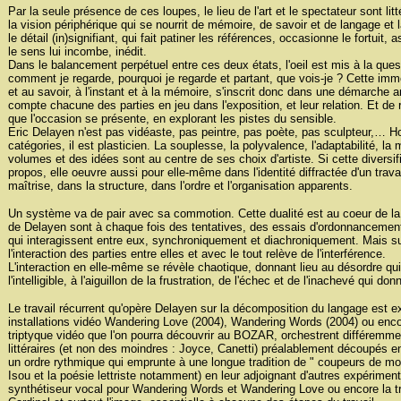
Par la seule présence de ces loupes, le lieu de l'art et le spectateur sont lit
la vision périphérique qui se nourrit de mémoire, de savoir et de langage et l
le détail (in)signifiant, qui fait patiner les références, occasionne le fortuit,
le sens lui incombe, inédit.
Dans le balancement perpétuel entre ces deux états, l'oeil est mis à la quest
comment je regarde, pourquoi je regarde et partant, que vois-je ? Cette im
et au savoir, à l'instant et à la mémoire, s'inscrit donc dans une démarche 
compte chacune des parties en jeu dans l'exposition, et leur relation. Et de 
que l'occasion se présente, en explorant les pistes du sensible.
Eric Delayen n'est pas vidéaste, pas peintre, pas poète, pas sculpteur,… Ho
catégories, il est plasticien. La souplesse, la polyvalence, l'adaptabilité, la
volumes et des idées sont au centre de ses choix d'artiste. Si cette diversif
propos, elle oeuvre aussi pour elle-même dans l'identité diffractée d'un travai
maîtrise, dans la structure, dans l'ordre et l'organisation apparents.
Un système va de pair avec sa commotion. Cette dualité est au coeur de la 
de Delayen sont à chaque fois des tentatives, des essais d'ordonnanceme
qui interagissent entre eux, synchroniquement et diachroniquement. Mais sub
l'interaction des parties entre elles et avec le tout relève de l'interférence.
L'interaction en elle-même se révèle chaotique, donnant lieu au désordre qui 
l'intelligible, à l'aiguillon de la frustration, de l'échec et de l'inachevé qui do
Le travail récurrent qu'opère Delayen sur la décomposition du langage est e
installations vidéo Wandering Love (2004), Wandering Words (2004) ou encor
triptyque vidéo que l'on pourra découvrir au BOZAR, orchestrent différemme
littéraires (et non des moindres : Joyce, Canetti) préalablement découpés e
un ordre rythmique qui emprunte à une longue tradition de " coupeurs de mot
Isou et la poésie lettriste notamment) en leur adjoignant d'autres expériment
synthétiseur vocal pour Wandering Words et Wandering Love ou encore la tr