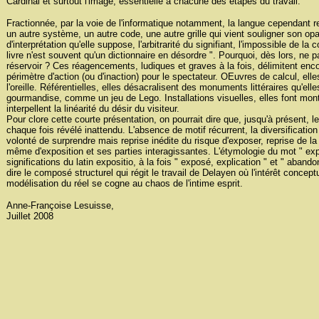
Cardinal et surtout l'image, essentielle à chacune des étapes du travail.
Fractionnée, par la voie de l'informatique notamment, la langue cependant res
un autre système, un autre code, une autre grille qui vient souligner son opa
d'interprétation qu'elle suppose, l'arbitrarité du signifiant, l'impossible de l
livre n'est souvent qu'un dictionnaire en désordre ". Pourquoi, dès lors, ne 
réservoir ? Ces réagencements, ludiques et graves à la fois, délimitent enco
périmètre d'action (ou d'inaction) pour le spectateur. OEuvres de calcul, el
l'oreille. Référentielles, elles désacralisent des monuments littéraires qu'ell
gourmandise, comme un jeu de Lego. Installations visuelles, elles font monta
interpellent la linéarité du désir du visiteur.
Pour clore cette courte présentation, on pourrait dire que, jusqu'à présent, le
chaque fois révélé inattendu. L'absence de motif récurrent, la diversificatio
volonté de surprendre mais reprise inédite du risque d'exposer, reprise de la 
même d'exposition et ses parties interagissantes. L'étymologie du mot " exp
significations du latin expositio, à la fois " exposé, explication " et " aband
dire le composé structurel qui régit le travail de Delayen où l'intérêt concept
modélisation du réel se cogne au chaos de l'intime esprit.
Anne-Françoise Lesuisse,
Juillet 2008