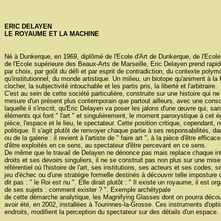
ERIC DELAYEN
LE ROYAUME ET LA MACHINE
Né à Dunkerque, en 1969, diplômé de l'Ecole d'Art de Dunkerque, de l'Ecole
de l'Ecole supérieure des Beaux-Arts de Marseille, Eric Delayen prend rapi
par choix, par goût du défi et par esprit de contradiction, du contexte polym
qu'institutionnel, du monde artistique. Un milieu, un biotope qu'animent à la foi
clocher, la subjectivité intouchable et les partis pris, la liberté et l'arbitraire.
C'est au sein de cette société particulière, construite sur une histoire qui ne
mesure d'un présent plus contemporain que partout ailleurs, avec une consc
laquelle il s'inscrit, qu'Eric Delayen va poser les jalons d'une œuvre qui, sa
éléments qui font " l'art " et singulièrement, le moment paroxystique à cet égar
pièce, l'espace et le lieu, le spectateur. Cette position critique, cependant,
politique. Il s'agit plutôt de renvoyer chaque partie à ses responsabilités
ou de la galerie : il revient à l'artiste de " faire art ", à la pièce d'être effic
d'être exploités en ce sens, au spectateur d'être percevant en ce sens.
De même que le travail de Delayen ne dénonce pas mais replace chaque int
droits et ses devoirs singuliers, il ne se construit pas non plus sur une m
référentiel où l'histoire de l'art, ses institutions, ses acteurs et ses codes,
jeu d'échec ou d'une stratégie formelle destinés à découvrir telle imposture
dit pas : " le Roi est nu ". Elle dirait plutôt : " Il existe un royaume, il est or
de ses sujets : comment exister ? ". Exemple archétypale
de cette démarche analytique, les Magnifying Glasses dont on pourra décou
avoir été, en 2002, installées à Tourinnes-la-Grosse. Ces instruments d'optiq
endroits, modifient la perception du spectateur sur des détails d'un espace.